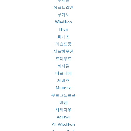
루체른
장크트갈렌
루가노
Wiedikon
Thun
쾨니츠
라쇼드퐁
샤프하우젠
프리부르
뇌샤텔
베르니에
제바흐
Muttenz
부르크도르프
바덴
헤리자우
Adliswil
Alt-Wiedikon