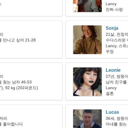
스
다
Lancy
진짜 사랑
Sonja
자리
21살, 천칭
 만나고 싶어 21-28
수다스러운 
Lancy, 스
우정
Leonie
자리
27년, 쌍둥
찾는 남자 46-53
남자 친구를 
1"), 92 kg (202파운드)
Lancy
결혼
Lucas
기자리
36세, 쌍둥
를 좋아합니다
아내를 찾는 