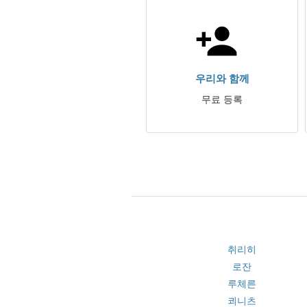
우리와 함께
무료 등록
취리히
로잔
루체른
쾨니츠