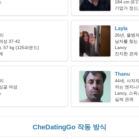
스
184 cm (6'
기업가 정신,
Layla
자리
26년, 물병
성 37-42
남자를 찾는
"), 57 kg (125파운드)
Lancy
레
진지한 관계
Thanu
자리
44세, 사자
싱글 여성
저는 엔지니
스
Lancy, 스
실제 관계
CheDatingGo 작동 방식