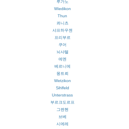
루가노
Wiedikon
Thun
쾨니츠
샤프하우젠
프리부르
쿠어
뇌샤텔
에멘
베르니에
몽트뢰
Wetzikon
Sihlfeld
Unterstrass
부르크도르프
그렌헨
브베
시에레