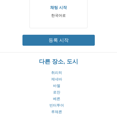
채팅 시작
한국어로
등록 시작
다른 장소, 도시
취리히
제네바
바젤
로잔
베른
빈터투어
루체른