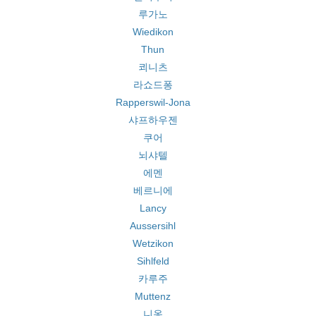
루가노
Wiedikon
Thun
쾨니츠
라쇼드퐁
Rapperswil-Jona
샤프하우젠
쿠어
뇌샤텔
에멘
베르니에
Lancy
Aussersihl
Wetzikon
Sihlfeld
카루주
Muttenz
니옹